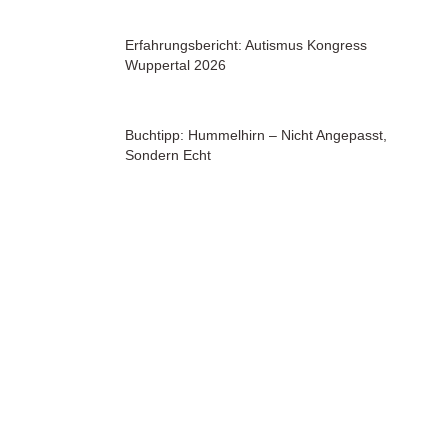
Erfahrungsbericht: Autismus Kongress
Wuppertal 2026
Buchtipp: Hummelhirn – Nicht Angepasst,
Sondern Echt
Autismus Und Empathie: Ein Differenzierter
Blick Jenseits Alter Mythen
Einfach Elli: Wenn ADHS Prime Time
Bekommt