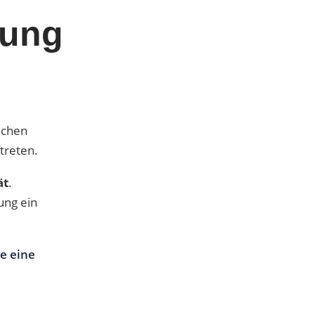
rung
achen
treten.
ät
.
ung ein
e eine