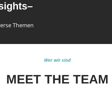
sights–
iverse Themen
Wer wir sind
MEET THE TEAM