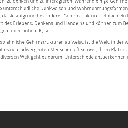
en, zu denken und zu interagieren. Während einige Gehirn
 die unterschiedliche Denkweisen und Wahrnehmungsformen
da sie aufgrund besonderer Gehirnstrukturen einfach ein 
rt des Erlebens, Denkens und Handelns und können zum B
igem oder hohem IQ sein.
o ähnliche Gehirnstrukturen aufweist, ist die Welt, in der w
 es neurodivergenten Menschen oft schwer, ihren Platz zu f
rodiversen Welt geht es darum, Unterschiede anzuerkennen u