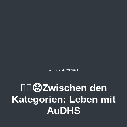
ADHS
,
Autismus
😶‍🌫️😟Zwischen den
Kategorien: Leben mit
AuDHS